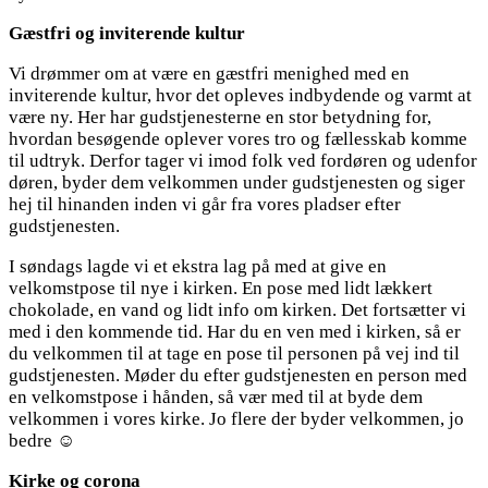
Gæstfri og inviterende kultur
Vi drømmer om at være en gæstfri menighed med en
inviterende kultur, hvor det opleves indbydende og varmt at
være ny. Her har gudstjenesterne en stor betydning for,
hvordan besøgende oplever vores tro og fællesskab komme
til udtryk. Derfor tager vi imod folk ved fordøren og udenfor
døren, byder dem velkommen under gudstjenesten og siger
hej til hinanden inden vi går fra vores pladser efter
gudstjenesten.
I søndags lagde vi et ekstra lag på med at give en
velkomstpose til nye i kirken. En pose med lidt lækkert
chokolade, en vand og lidt info om kirken. Det fortsætter vi
med i den kommende tid. Har du en ven med i kirken, så er
du velkommen til at tage en pose til personen på vej ind til
gudstjenesten. Møder du efter gudstjenesten en person med
en velkomstpose i hånden, så vær med til at byde dem
velkommen i vores kirke. Jo flere der byder velkommen, jo
bedre ☺
Kirke og corona