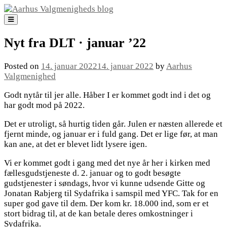
Skip
to
content
Nyt fra DLT · januar ’22
Posted on
14. januar 2022
14. januar 2022
by
Aarhus
Valgmenighed
Godt nytår til jer alle. Håber I er kommet godt ind i det og
har godt mod på 2022.
Det er utroligt, så hurtig tiden går. Julen er næsten allerede et
fjernt minde, og januar er i fuld gang. Det er lige før, at man
kan ane, at det er blevet lidt lysere igen.
Vi er kommet godt i gang med det nye år her i kirken med
fællesgudstjeneste d. 2. januar og to godt besøgte
gudstjenester i søndags, hvor vi kunne udsende Gitte og
Jonatan Rabjerg til Sydafrika i samspil med YFC. Tak for en
super god gave til dem. Der kom kr. 18.000 ind, som er et
stort bidrag til, at de kan betale deres omkostninger i
Sydafrika.