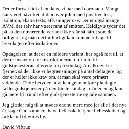
Det er fortsat lidt af en dans, vi har med coronaen. Mange
har været påvirket af den over julen med positive test,
isolation, ekstra tests, aflysninger osv. Der er også mange i
ÅVM, der selv har været ramt af smitten. Heldigvis tyder det
på, at den nuværende variant ikke slår så hårdt som de
tidligere, og man derfor hurtigt kan komme tilbage til
hverdagen efter isolationen.
Opdagelsen, at det er en mildere variant, har også ført til, at
der er løsnet op for restriktionerne i forhold til
gudstjenesterne allerede fra på søndag. Arealkravet er
fjernet, så der ikke er begrænsninger på antal deltagere, og
der er heller ikke krav om, at man skal være primært
siddende. Dette betyder, at vi kan gennemføre planlagte
fællesgudstjenester på den første søndag i måneden og kan
gå mere frit rundt efter gudstjenesterne og tale sammen.
Jeg glæder mig til at mødes endnu mere med jer alle i det nye
år, søge Gud sammen, have fællesskab, tjene fællesskabet og
række ud til vores by.
David Viftrup