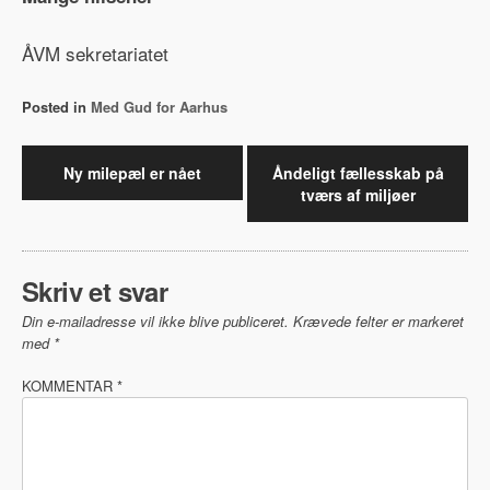
ÅVM sekretariatet
Posted in
Med Gud for Aarhus
Indlægsnavigation
Ny milepæl er nået
Åndeligt fællesskab på
tværs af miljøer
Skriv et svar
Din e-mailadresse vil ikke blive publiceret.
Krævede felter er markeret
med
*
KOMMENTAR
*