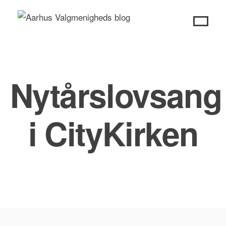
Skip
to
content
Nytårslovsang
i CityKirken