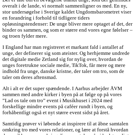
overalt i de lande, vi normalt sammenligner os med. En ny,
stor undersøgelse i Sverige kaldet Ungdomsbarometret viser
en forandring i forhold til tidligere tiders
opløsningstendenser: De unge bliver mere optaget af det, der
binder os sammen, og som er større end vores egne følelser –
og troen fylder mere.
I England har man registreret et markant fald i antallet af
unge, der definerer sig som ateister. Og herhjemme undrede
det digitale medie Zetland sig for nylig over, hvordan de
unges foretrukne sociale medie, TikTok, får mere og mere
indhold fra unge, danske kristne, der taler om tro, som de
taler om deres aftensmad.
Alt i alt er det super spændende. I Aarhus arbejder ÅVM
sammen med andre kirker i byen på at følge op på vores
”Lad os tale om tro” event i Musikhuset i 2024 med
forskellige mindre events på caféer rundt i byen, og
forhåbentligt også et nyt større event sidst på året.
Samtidig prøver vi løbende at inspirere til at åbne samtalen
omkring tro med vores relationer, og lære at forstå hvordan