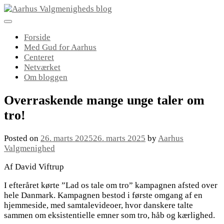
Skip
to
content
Forside
Med Gud for Aarhus
Centeret
Netværket
Om bloggen
Overraskende mange unge taler om
tro!
Posted on
26. marts 2025
26. marts 2025
by
Aarhus
Valgmenighed
Af David Viftrup
I efteråret kørte ”Lad os tale om tro” kampagnen afsted over
hele Danmark. Kampagnen bestod i første omgang af en
hjemmeside, med samtalevideoer, hvor danskere talte
sammen om eksistentielle emner som tro, håb og kærlighed.