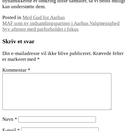
dynamikkerne er omkring disse samtaler, så vi bedst muligt
kan understøtte dem.
Posted in
Med Gud for Aarhus
Indlægsnavigation
MAF som ny indsamlingspartner i Aarhus Valgmenighed
Syv aftener med parforholdet i fokus
Skriv et svar
Din e-mailadresse vil ikke blive publiceret.
Krævede felter
er markeret med
*
Kommentar
*
Navn
*
E-mail
*