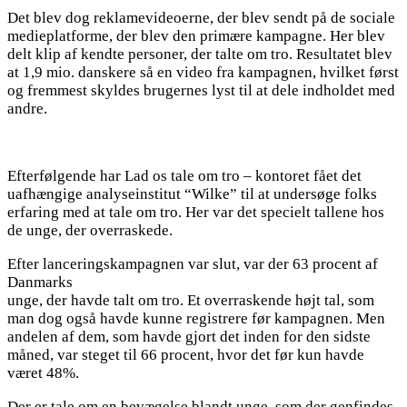
Det blev dog reklamevideoerne, der blev sendt på de sociale
medieplatforme, der blev den primære kampagne. Her blev
delt klip af kendte personer, der talte om tro. Resultatet blev
at 1,9 mio. danskere så en video fra kampagnen, hvilket først
og fremmest skyldes brugernes lyst til at dele indholdet med
andre.
Efterfølgende har Lad os tale om tro – kontoret fået det
uafhængige analyseinstitut “Wilke” til at undersøge folks
erfaring med at tale om tro. Her var det specielt tallene hos
de unge, der overraskede.
Efter lanceringskampagnen var slut, var der 63 procent af
Danmarks
unge, der havde talt om tro. Et overraskende højt tal, som
man dog også havde kunne registrere før kampagnen. Men
andelen af dem, som havde gjort det inden for den sidste
måned, var steget til 66 procent, hvor det før kun havde
været 48%.
Der er tale om en bevægelse blandt unge, som der genfindes