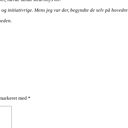
g initiativrige. Mens jeg var der, begyndte de selv på hovedr
heden.
 markeret med
*