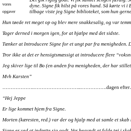
vores
dyne. Signe fik hilst på vores hund. Så kørte vi 
tilbage viste jeg Signe biblioteket, som hun gerne
opgaver
Hun tøede ret meget op og blev mere snakkesalig, og var temm
Tager derned i morgen igen, for at hjælpe med det sidste.
Tænker at Introducere Signe for et ungt par fra menigheden. D
Tror ikke at det er hensigtsmæssigt at introducere flere “voksn
Jeg skiver lige til Bo (en anden fra menigheden, der har stillet 
Mvh Karsten”
……………….………………………..…………….dagen eft
“Hej Jeppe
Er lige kommet hjem fra Signe.
Morten (kæresten, red.) var der og hjalp med at samle et skab
Signe er ved at indrette sig godt. Var begyndt at fylde tøj i sk