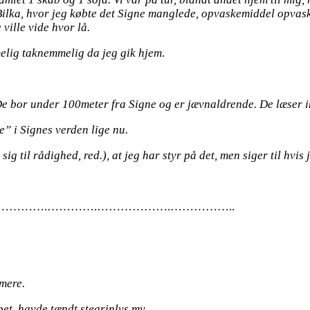
i Bilka, hvor jeg købte det Signe manglede, opvaskemiddel opvask
 ville vide hvor lå.
elig taknemmelig da jeg gik hjem
.
e bor under 100meter fra Signe og er jævnaldrende. De læser in
e” i Signes verden lige nu.
sig til rådighed, red.), at jeg har styr på det, men siger til hvis
er………….………….……………….……………..
 mere.
abet, havde tændt stearinlys mv.