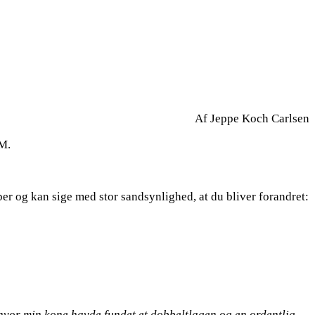
Af Jeppe Koch Carlsen
VM.
per og kan sige med stor sandsynlighed, at du bliver forandret:
g, hvor min kone havde fundet et dobbeltlagen og en ordentlig