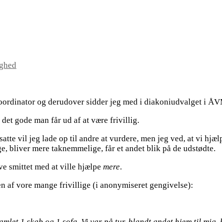
ghed
skoordinator og derudover sidder jeg med i diakoniudvalget i Å
 det gode man får ud af at være frivillig.
te vil jeg lade op til andre at vurdere, men jeg ved, at vi hjæl
ge, bliver mere taknemmelige, får et andet blik på de udstødte.
ve smittet med at ville hjælpe
mere
.
a en af vore mange frivillige (i anonymiseret gengivelse):
 Samlet 1 skab og 1 sofa. Vi var på tur, blandt andet hjem til mi