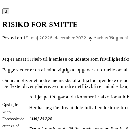
Skip
to
content
RISIKO FOR SMITTE
Posted on
19. maj 2022
6. december 2022
by
Aarhus Valgmeni
Jeg er ansat i Hjælp til hjemløse og udsatte som frivillighed
Begge steder er en af mine vigtigste opgaver at fortælle om alt
Om man bliver et bedre menneske af at hjælpe hjemløse og udsat
De fleste bliver gladere, ser mindre netflix, bliver mindre ban
At hjælpe
lidt
gør at du kommer i risiko for at bli
Opslag fra
Her har jeg fået lov at dele lidt af en historie fr
vores
“Hej Jeppe
Facebookside
efter en af
Det gik rigtig godt. Vi fik samlet sengen færdig.