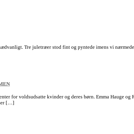
vanligt. Tre juletræer stod fint og pyntede imens vi nærmede os
MMEN
ter for voldsudsatte kvinder og deres børn. Emma Hauge og R
ger […]