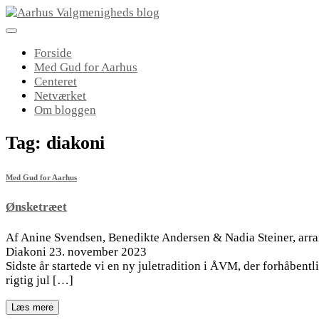
Skip
to
content
Forside
Med Gud for Aarhus
Centeret
Netværket
Om bloggen
Tag:
diakoni
Med Gud for Aarhus
Ønsketræet
Af Anine Svendsen, Benedikte Andersen & Nadia Steiner, arra
Diakoni 23. november 2023
Sidste år startede vi en ny juletradition i ÅVM, der forhåbentl
rigtig jul […]
Læs mere