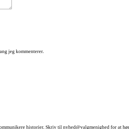
gang jeg kommenterer.
at kommunikere historier. Skriv til nyhed@valgmenighed for at hø