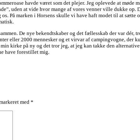
s Sommeroase havde været som det plejer. Jeg oplevede at møde m
inde”, uden at vide hvor mange af vores venner ville dukke op. De
os. På marken i Horsens skulle vi have haft modet til at sætte os
atisk.
en. De nye bekendtskaber og det fællesskab der var dér, tror 
ter eller 2000 mennesker og et virvar af campingvogne, der kun
in kirke på ny og det tror jeg, at jeg kan takke den alternativ
 have forestillet mig.
 markeret med
*