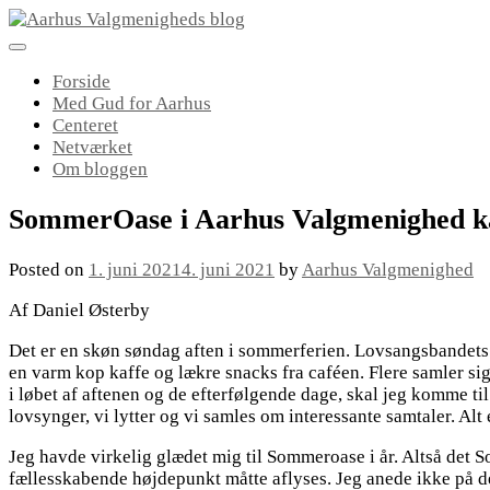
Skip
to
content
Forside
Med Gud for Aarhus
Centeret
Netværket
Om bloggen
SommerOase i Aarhus Valgmenighed ka
Posted on
1. juni 2021
4. juni 2021
by
Aarhus Valgmenighed
Af Daniel Østerby
Det er en skøn søndag aften i sommerferien. Lovsangsbandets 
en varm kop kaffe og lækre snacks fra caféen. Flere samler sig 
i løbet af aftenen og de efterfølgende dage, skal jeg komme til 
lovsynger, vi lytter og vi samles om interessante samtaler. Al
Jeg havde virkelig glædet mig til Sommeroase i år. Altså det 
fællesskabende højdepunkt måtte aflyses. Jeg anede ikke på de