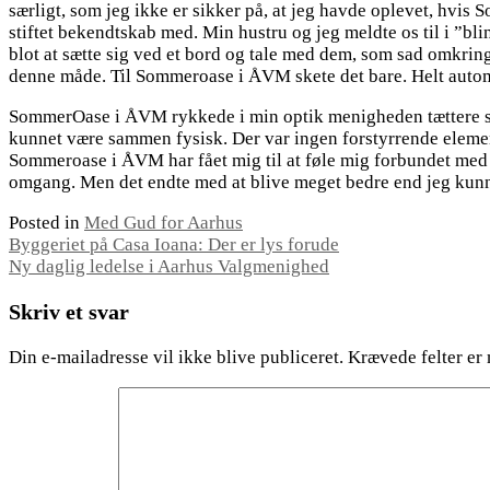
særligt, som jeg ikke er sikker på, at jeg havde oplevet, hvi
stiftet bekendtskab med. Min hustru og jeg meldte os til i ”bl
blot at sætte sig ved et bord og tale med dem, som sad omkring 
denne måde. Til Sommeroase i ÅVM skete det bare. Helt autom
SommerOase i ÅVM rykkede i min optik menigheden tættere samm
kunnet være sammen fysisk. Der var ingen forstyrrende elemen
Sommeroase i ÅVM har fået mig til at føle mig forbundet med m
omgang. Men det endte med at blive meget bedre end jeg kunne
Posted in
Med Gud for Aarhus
Indlægsnavigation
Byggeriet på Casa Ioana: Der er lys forude
Ny daglig ledelse i Aarhus Valgmenighed
Skriv et svar
Din e-mailadresse vil ikke blive publiceret.
Krævede felter er