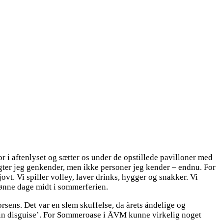
i aftenlyset og sætter os under de opstillede pavilloner med
nsigter jeg genkender, men ikke personer jeg kender – endnu. For
ovt. Vi spiller volley, laver drinks, hygger og snakker. Vi
skønne dage midt i sommerferien.
sens. Det var en slem skuffelse, da årets åndelige og
ng in disguise’. For Sommeroase i ÅVM kunne virkelig noget