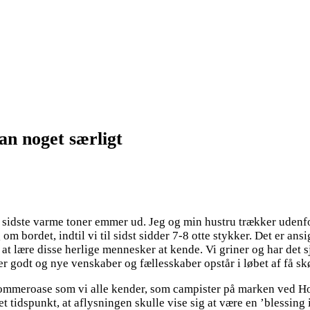
n noget særligt
sidste varme toner emmer ud. Jeg og min hustru trækker udenfor 
om bordet, indtil vi til sidst sidder 7-8 otte stykker. Det er a
at lære disse herlige mennesker at kende. Vi griner og har det sj
t er godt og nye venskaber og fællesskaber opstår i løbet af få 
Sommeroase som vi alle kender, som campister på marken ved Hor
t tidspunkt, at aflysningen skulle vise sig at være en ’blessi