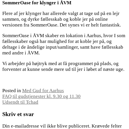
SommerOase for klynger i ÅVM
Flere af jer klynger har allerede valgt at tage ud på en lejr
sammen, og dyrke fællesskab og koble jer på online
versionen fra SommerOase. Det synes vi er helt fantastisk.
SommerOase i ÅVM skaber en lokation i Aarhus, hvor I som
fællesskaber også har mulighed for at koble jer på, og
deltage i de åndelige input/samlinger, samt have fællesskab
med andre i ÅVM.
Vi arbejder på højtryk med at få programmet på plads, og
forventer at kunne sende mere ud til jer i løbet af næste uge.
Posted in
Med Gud for Aarhus
Indlægsnavigation
FAQ til gudstjenester kl. 9.30 og 11.30
Udsendt til Tchad
Skriv et svar
Din e-mailadresse vil ikke blive publiceret.
Krævede felter