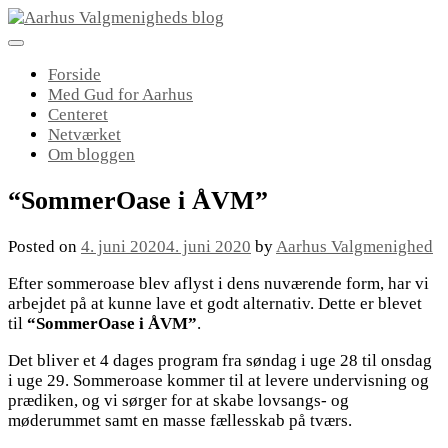
Skip
to
content
Forside
Med Gud for Aarhus
Centeret
Netværket
Om bloggen
“SommerOase i ÅVM”
Posted on
4. juni 2020
4. juni 2020
by
Aarhus Valgmenighed
Efter sommeroase blev aflyst i dens nuværende form, har vi
arbejdet på at kunne lave et godt alternativ.
Dette er blevet
til
“SommerOase i ÅVM”
.
Det bliver et 4 dages program fra søndag i uge 28 til onsdag
i uge 29. Sommeroase kommer til at levere undervisning og
prædiken, og vi sørger for at skabe lovsangs- og
møderummet samt en masse fællesskab på tværs.