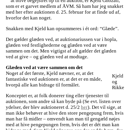
at blive begejstret op til en auktion, er Kjeld Ghozati,
som er et garvet medlem af ÅVM. Så ham har jeg snakket
med her efter auktionen d. 25. februar for at finde ud af,
hvorfor det kan noget.
Snakken med Kjeld kan opsummeres i ét ord: “Glæde”.
Det gælder glæden ved, at auktionariussen var i hopla,
glæden ved festlighederne og glæden ved at være
sammen om det. Men vigtigst af alt gælder det glæden
ved at give – og glæden ved at modtage.
Glæden ved at være sammen om det
Noget af det første, Kjeld nævner, er, at det
Kjeld
fantastiske ved auktionen er, at det er en måde,
og
hvorpå alle kan bidrage til formålet.
Rikke
Konceptet er, at folk donerer ting eller tjenester til
auktionen, som andre så kan byde på (Se evt. listen over
ydelser, der blev auktioneret d. 25/2
her
). Det vil sige, at
man ikke behøver at hive den store pengepung frem, hvis
man har få midler – omvendt kan man til gengæld nøjes
med at hive pengepungen frem, hvis det er dét man kan