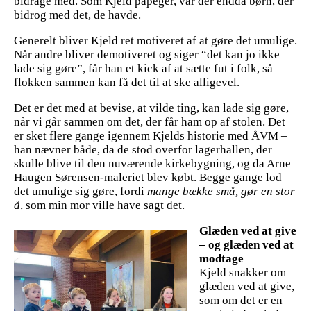
bidrage med. Som Kjeld påpeger, var der endda børn, der
bidrog med det, de havde.
Generelt bliver Kjeld ret motiveret af at gøre det umulige.
Når andre bliver demotiveret og siger “det kan jo ikke
lade sig gøre”, får han et kick af at sætte fut i folk, så
flokken sammen kan få det til at ske alligevel.
Det er det med at bevise, at vilde ting, kan lade sig gøre,
når vi går sammen om det, der får ham op af stolen. Det
er sket flere gange igennem Kjelds historie med ÅVM –
han nævner både, da de stod overfor lagerhallen, der
skulle blive til den nuværende kirkebygning, og da Arne
Haugen Sørensen-maleriet blev købt. Begge gange lod
det umulige sig gøre, fordi
mange bække små, gør en stor
å
, som min mor ville have sagt det.
Glæden ved at give
– og glæden ved at
modtage
Kjeld snakker om
glæden ved at give,
som om det er en