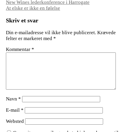
Indlægsnavigation
New Wines lederkonference i Harrogate
At elske er ikke en følelse
Skriv et svar
Din e-mailadresse vil ikke blive publiceret.
Krævede
felter er markeret med
*
Kommentar
*
Navn
*
E-mail
*
Websted