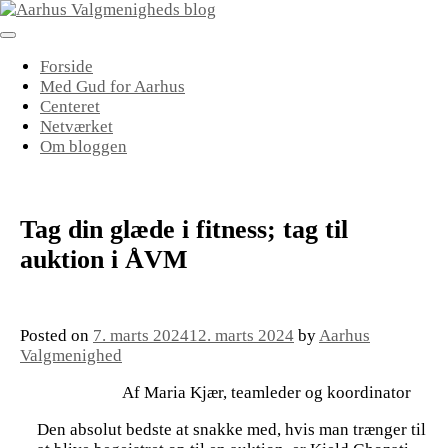
Skip
to
content
Forside
Med Gud for Aarhus
Centeret
Netværket
Om bloggen
Tag din glæde i fitness; tag til
auktion i ÅVM
Posted on
7. marts 2024
12. marts 2024
by
Aarhus
Valgmenighed
Af Maria Kjær, teamleder og koordinator
Den absolut bedste at snakke med, hvis man trænger til