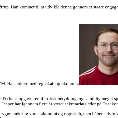
iftrup. Han kommer til at udvikle denne gennem et større engag
ÅVM. Han sidder med regnskab og økonomi,
. Da hans opgaver er af kritisk betydning, og samtidig meget sp
sper har igennem flere år været sekretariatsleder på Oasekonto
er trygge omkring vores økonomi og regnskab, men håber selvføl