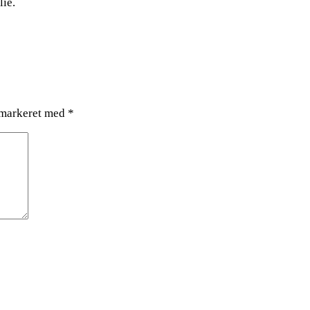
lie.
 markeret med
*