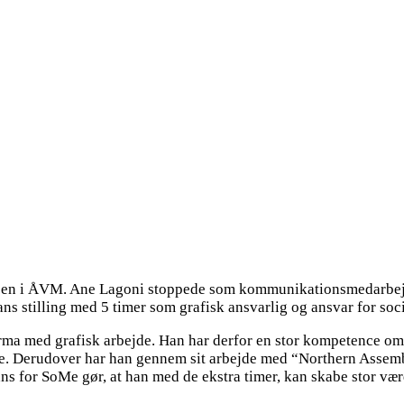
taben i ÅVM. Ane Lagoni stoppede som
kommunikationsmedarbejde
ns stilling med 5 timer som grafisk ansvarlig og ansvar for soc
irma med grafisk arbejde. Han har derfor en stor kompetence omk
ejde. Derudover har han gennem sit arbejde med “Northern Asse
s for SoMe gør, at han med de ekstra timer, kan skabe stor vær