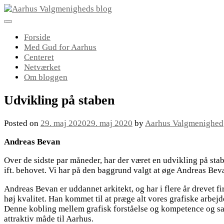
Skip
to
content
Forside
Med Gud for Aarhus
Centeret
Netværket
Om bloggen
Udvikling på staben
Posted on
29. maj 2020
29. maj 2020
by
Aarhus Valgmenighed
Andreas Bevan
Over de sidste par måneder, har der været en udvikling på s
ift. behovet. Vi har på den baggrund valgt at øge Andreas Beva
Andreas Bevan er uddannet arkitekt, og har i flere år drevet f
høj kvalitet. Han kommet til at præge alt vores grafiske arb
Denne kobling mellem grafisk forståelse og kompetence og san
attraktiv måde til Aarhus.