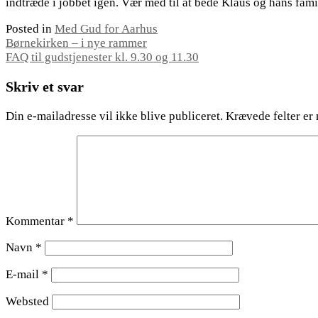
indtræde i jobbet igen. Vær med til at bede Klaus og hans fami
Posted in
Med Gud for Aarhus
Indlægsnavigation
Børnekirken – i nye rammer
FAQ til gudstjenester kl. 9.30 og 11.30
Skriv et svar
Din e-mailadresse vil ikke blive publiceret.
Krævede felter er
Kommentar
*
Navn
*
E-mail
*
Websted