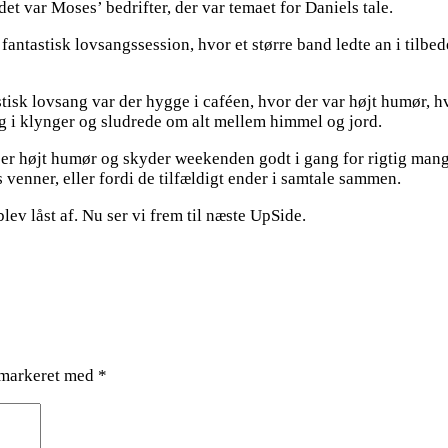
t var Moses’ bedrifter, der var temaet for Daniels tale.
fantastisk lovsangssession, hvor et større band ledte an i tilbe
stisk lovsang var der hygge i caféen, hvor der var højt humør, hv
g i klynger og sludrede om alt mellem himmel og jord.
aber højt humør og skyder weekenden godt i gang for rigtig mange
enner, eller fordi de tilfældigt ender i samtale sammen.
ev låst af. Nu ser vi frem til næste UpSide.
 markeret med
*