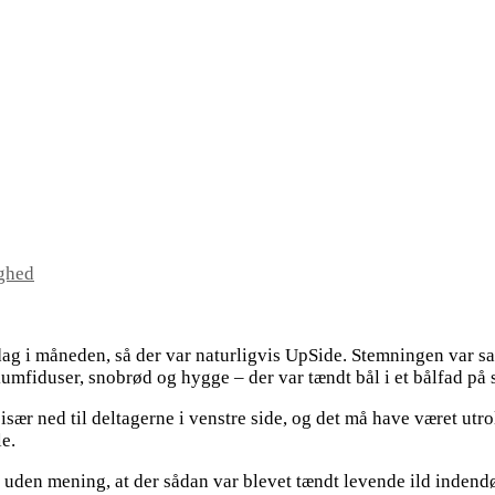
ghed
dag i måneden, så der var naturligvis UpSide. Stemningen var sat
mfiduser, snobrød og hygge – der var tændt bål i et bålfad på 
 især ned til deltagerne i venstre side, og det må have været utr
le.
lt uden mening, at der sådan var blevet tændt levende ild inden