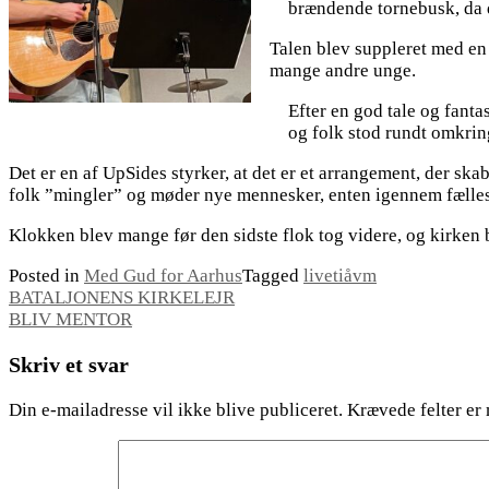
brændende tornebusk, da de
Talen blev suppleret med en 
mange andre unge.
Efter en god tale og fanta
og folk stod rundt omkrin
Det er en af UpSides styrker, at det er et arrangement, der sk
folk ”mingler” og møder nye mennesker, enten igennem fælles v
Klokken blev mange før den sidste flok tog videre, og kirken bl
Posted in
Med Gud for Aarhus
Tagged
livetiåvm
Indlægsnavigation
BATALJONENS KIRKELEJR
BLIV MENTOR
Skriv et svar
Din e-mailadresse vil ikke blive publiceret.
Krævede felter er