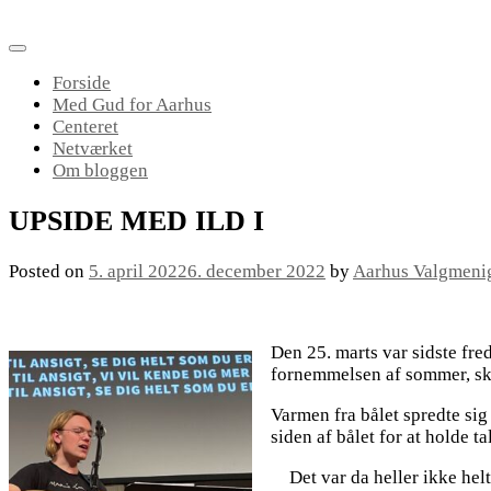
Skip
to
content
Forside
Med Gud for Aarhus
Centeret
Netværket
Om bloggen
UPSIDE MED ILD I
Posted on
5. april 2022
6. december 2022
by
Aarhus Valgmeni
Den 25. marts var sidste fre
fornemmelsen af sommer, sku
Varmen fra bålet spredte sig
siden af bålet for at holde ta
Det var da heller ikke he