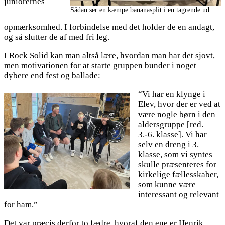
juniorernes
Sådan ser en kæmpe bananasplit i en tagrende ud
opmærksomhed. I forbindelse med det holder de en andagt,
og så slutter de af med fri leg.
I Rock Solid kan man altså lære, hvordan man har det sjovt,
men motivationen for at starte gruppen bunder i noget
dybere end fest og ballade:
“Vi har en klynge i
Elev, hvor der er ved at
være nogle børn i den
aldersgruppe [red.
3.-6. klasse]. Vi har
selv en dreng i 3.
klasse, som vi syntes
skulle præsenteres for
kirkelige fællesskaber,
som kunne være
interessant og relevant
for ham.”
Det var præcis derfor to fædre, hvoraf den ene er Henrik,