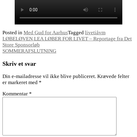
Posted in
Med Gud for Aarhus
Tagged
livetiåvm
Indlægsnavigation
LØBELØVEN LEA LØBER FOR LIVET – Reportage fra Det
Store Sponsorløb
SOMMERAFSLUTNING
Skriv et svar
Din e-mailadresse vil ikke blive publiceret.
Krævede felter
er markeret med
*
Kommentar
*