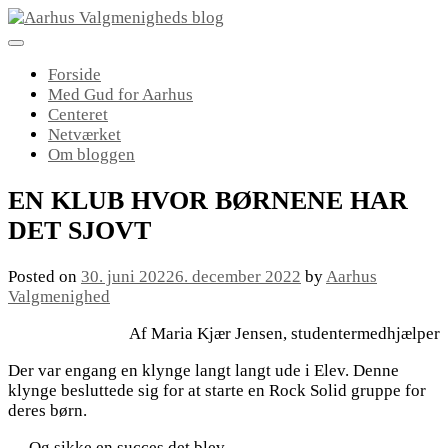
Skip
to
content
Forside
Med Gud for Aarhus
Centeret
Netværket
Om bloggen
EN KLUB HVOR BØRNENE HAR
DET SJOVT
Posted on
30. juni 2022
6. december 2022
by
Aarhus
Valgmenighed
Af Maria Kjær Jensen, studentermedhjælper
Der var engang en klynge langt langt ude i Elev. Denne
klynge besluttede sig for at starte en Rock Solid gruppe for
deres børn.
… Og sikke en succes det blev.