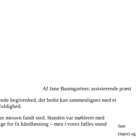
Af Jane Baumgartner, assisterende præst
dende begivenhed, der bedst kan sammenlignes med et
gfoldighed.
or messen fandt sted. Standen var møbleret med
enge for fx håndlæsning – men i vores fælles stand
Jane
(højre) og