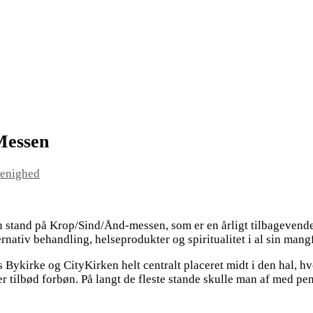
Messen
enighed
en stand på Krop/Sind/Ånd-messen, som er en årligt tilbageven
nativ behandling, helseprodukter og spiritualitet i al sin man
ykirke og CityKirken helt centralt placeret midt i den hal, hv
der tilbød forbøn. På langt de fleste stande skulle man af med p