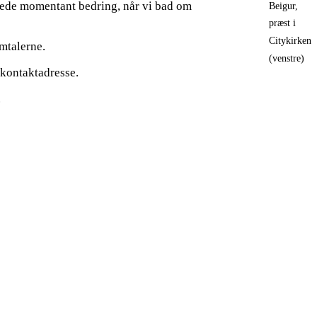
evede momentant bedring, når vi bad om
Beigur,
præst i
Citykirken
amtalerne.
(venstre)
 kontaktadresse.
.