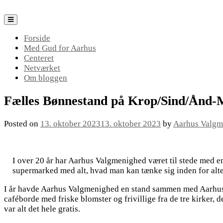
Skip
to
content
Forside
Med Gud for Aarhus
Centeret
Netværket
Om bloggen
Fælles Bønnestand på Krop/Sind/Ånd-
Posted on
13. oktober 2023
13. oktober 2023
by
Aarhus Valgm
I over 20 år har Aarhus Valgmenighed været til stede med 
supermarked med alt, hvad man kan tænke sig inden for alter
I år havde Aarhus Valgmenighed en stand sammen med Aarhus B
caféborde med friske blomster og frivillige fra de tre kirker, 
var alt det hele gratis.