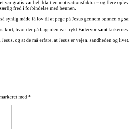
 var gratis var helt klart en motivationsfaktor – og flere opl
t særlig fred i forbindelse med bønnen.
 så synlig måde få lov til at pege på Jesus gennem bønnen og s
stkort, hvor der på bagsiden var trykt Fadervor samt kirkernes
m Jesus, og at de må erfare, at Jesus er vejen, sandheden og livet
 markeret med
*