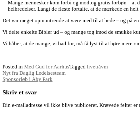
Mange mennesker kom forbi og modtog gratis forbøn – at det
helbredelser. Langt de fleste fortalte, at de mærkede en hel
Det var meget opmuntrende at være med til at bede – og på en
Vi delte enkelte Bibler ud – og mange tog imod de smukke kun
Vi håber, at de mange, vi bad for, må få lyst til at høre mere o
Posted in
Med Gud for Aarhus
Tagged
livetiåvm
Indlægsnavigation
Nyt fra Daglig Ledelsesteam
Sponsorløb i Åby Park
Skriv et svar
Din e-mailadresse vil ikke blive publiceret.
Krævede felter er